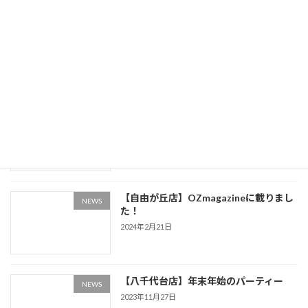
【武蔵小杉】テイクアウト始めました！
NEWS
2025年2月19日
【荻窪・自由が丘・武蔵小杉】カキフラ
NEWS
イ始まってます！
2025年2月19日
【自由が丘店】OZmagazineに載りまし
NEWS
た！
2024年2月21日
【八千代台店】年末年始のパーティー
NEWS
2023年11月27日